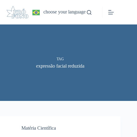
Pular
para
choose your language
o
conteúdo
TAG
expressão facial reduzida
Matéria Científica