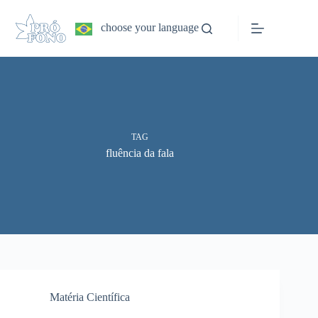
Pular
para
choose your language
o
conteúdo
TAG
fluência da fala
Matéria Científica