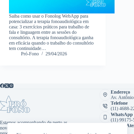
Saiba como usar o Fonolog WebApp para
potencializar a terapia fonoaudiológica em
casa: 3 exercícios práticos para trabalho de
fala e linguagem entre as sessões do
consultório. A terapia fonoaudiológica ganha
em eficácia quando o trabalho do consultório
tem continuidade…
Pró-Fono
29/04/2026
Endereço
Av. Antônio
Telefone
(11) 4688-2
WhatsApp
(11) 99175-
Estamos acompanhando de perto as
Sala de At
novas tecnologias, desenvolvendo
Virtual:
produtos inovadores como aplicativos