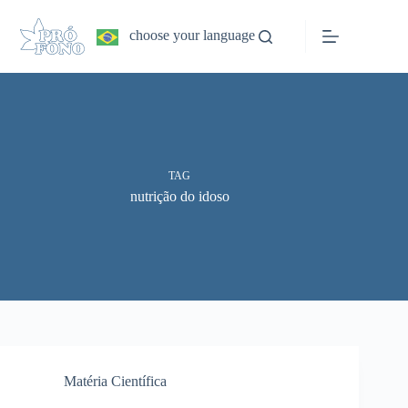
Pular
para
choose your language
o
conteúdo
TAG
nutrição do idoso
Matéria Científica