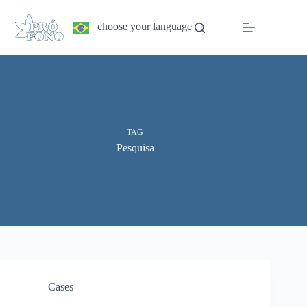
Pular
para
choose your language
o
conteúdo
TAG
Pesquisa
Cases