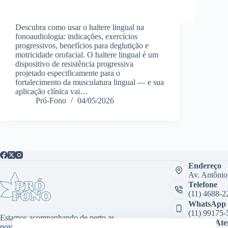
Descubra como usar o haltere lingual na
fonoaudiologia: indicações, exercícios
progressivos, benefícios para deglutição e
motricidade orofacial. O haltere lingual é um
dispositivo de resistência progressiva
projetado especificamente para o
fortalecimento da musculatura lingual — e sua
aplicação clínica vai…
Pró-Fono
04/05/2026
Endereço
Av. Antônio
Telefone
(11) 4688-2
WhatsApp
(11) 99175-
Estamos acompanhando de perto as
Sala de At
novas tecnologias, desenvolvendo