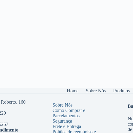
Home
Sobre Nós
Produtos
 Roberto, 160
Sobre Nós
Ba
Como Comprar e
220
Parcelamentos
No
Segurança
co
5257
Frete e Entrega
de
endimento
Política de reembolso e