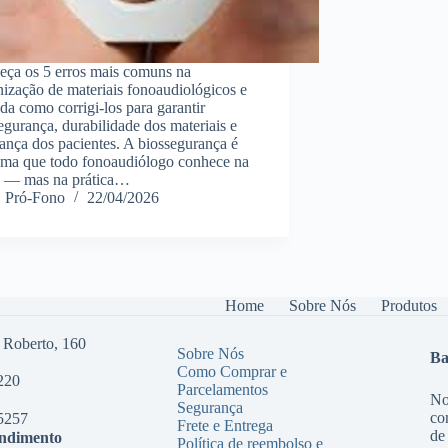
ça os 5 erros mais comuns na
nização de materiais fonoaudiológicos e
da como corrigi-los para garantir
egurança, durabilidade dos materiais e
ança dos pacientes. A biossegurança é
ma que todo fonoaudiólogo conhece na
a — mas na prática…
Pró-Fono
22/04/2026
Home
Sobre Nós
Produtos
 Roberto, 160
Sobre Nós
Ba
Como Comprar e
220
Parcelamentos
No
Segurança
co
5257
Frete e Entrega
de
endimento
Política de reembolso e