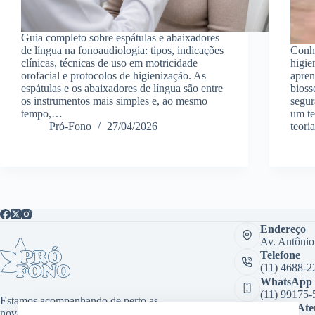
Guia completo sobre espátulas e abaixadores
de língua na fonoaudiologia: tipos, indicações
Conhe
clínicas, técnicas de uso em motricidade
higie
orofacial e protocolos de higienização. As
apren
espátulas e os abaixadores de língua são entre
bioss
os instrumentos mais simples e, ao mesmo
segur
tempo,…
um te
Pró-Fono
27/04/2026
teori
Endereço
Av. Antônio
Telefone
(11) 4688-2
WhatsApp
(11) 99175-
Estamos acompanhando de perto as
Sala de At
novas tecnologias, desenvolvendo