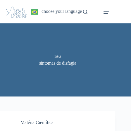
Pular
para
choose your language
o
conteúdo
TAG
sintomas de disfagia
Matéria Científica