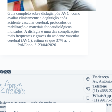
Guia completo sobre disfagia pós-AVC: como
avaliar clinicamente a deglutição após
acidente vascular cerebral, protocolos de
reabilitação e materiais fonoaudiológicos
indicados. A disfagia é uma das complicações
mais frequentes e graves do acidente vascular
cerebral (AVC): estima-se que 37% a…
Pró-Fono
23/04/2026
Endereço
Av. Antônio
Telefone
(11) 4688-2
WhatsApp
(11) 99175-
Estamos acompanhando de perto as
Sala de At
novas tecnologias, desenvolvendo
Virtual:
produtos inovadores como aplicativos