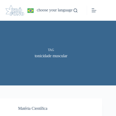
Pular
para
choose your language
o
conteúdo
TAG
tonicidade muscular
Matéria Científica