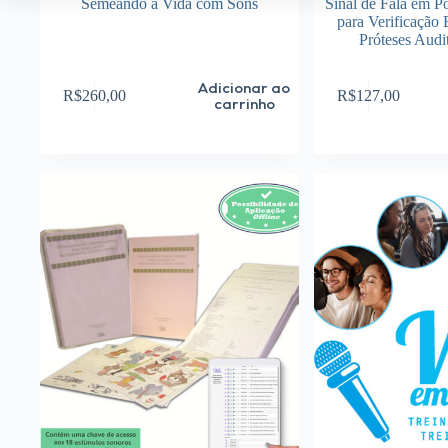
Semeando a Vida com Sons
Sinal de Fala em Po
para Verificação 
Próteses Audit
Adicionar ao
R$
260,00
R$
127,00
carrinho