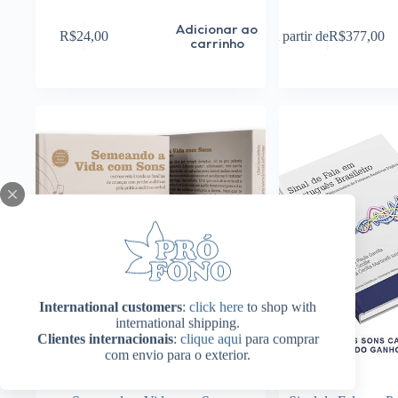
Este
Adicionar ao
R$
24,00
A partir de
R$
377,00
produto
carrinho
tem
várias
variantes.
As
opções
podem
ser
escolhidas
na
página
do
produto
International customers
:
click here
to shop with
international shipping.
Clientes internacionais
:
clique aqui
para comprar
com envio para o exterior.