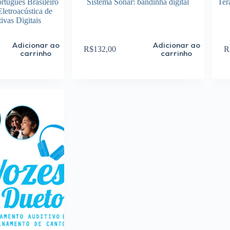
rtuguês Brasileiro
Sistema Sonar: bandinha digital
Ter
Eletroacústica de
ivas Digitais
Adicionar ao
Adicionar ao
R$
132,00
R
carrinho
carrinho