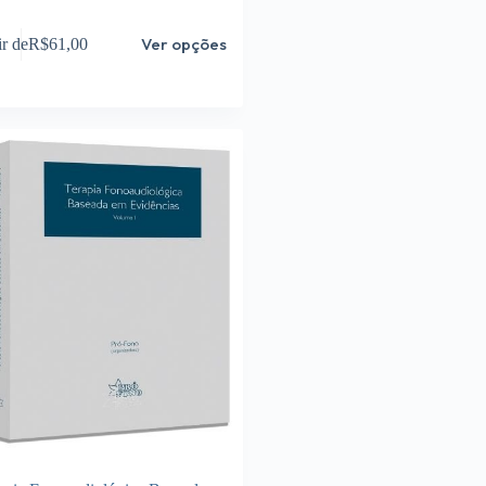
Ver opções
ir de
R$
61,00
s.
das