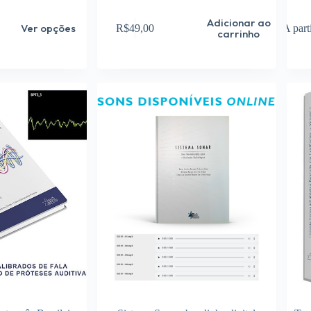
Este
Adicionar ao
Ver opções
R$
49,00
A part
produto
carrinho
tem
várias
variante
As
opções
podem
ser
escolhi
na
página
do
produto