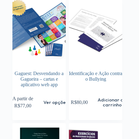
Gaguest: Desvendando a
Identificação e Ação contra
Gagueira – cartas e
o Bullying
aplicativo web app
Este
A partir de
Adicionar ao
Ver opções
R$
80,00
produto
carrinho
R$
77,00
tem
várias
variantes.
As
opções
podem