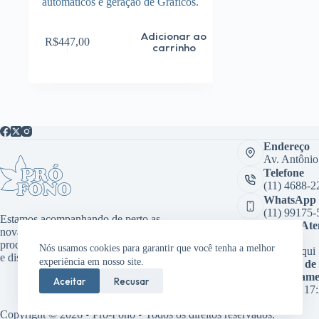
automáticos e geração de Gráficos.
Adicionar ao
R$
447,00
carrinho
Endereço
Av. Antônio
Telefone
(11) 4688-2
WhatsApp
(11) 99175-
Estamos acompanhando de perto as
Sala de At
novas tecnologias, desenvolvendo
Virtual:
produtos inovadores como aplicativos
Nós usamos cookies para garantir que você tenha a melhor
Clique aqui
e dispositivos médicos.
experiência em nosso site.
Horário de
funcioname
Aceitar
Recusar
08:00 às 17
Copyright © 2026 • Pró-Fono • Todos os direitos reservados.