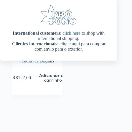
International customers
:
click here
to shop with
international shipping.
Clientes internacionais
:
clique aqui
para comprar
Sinal de Fala em Português
com envio para o exterior.
Brasileiro para Verificação
Eletroacústica de Próteses
Auditivas Digitais
Adicionar ao
R$
127,00
carrinho