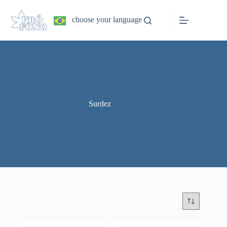
Pular
para
choose your language
o
conteúdo
Surdez