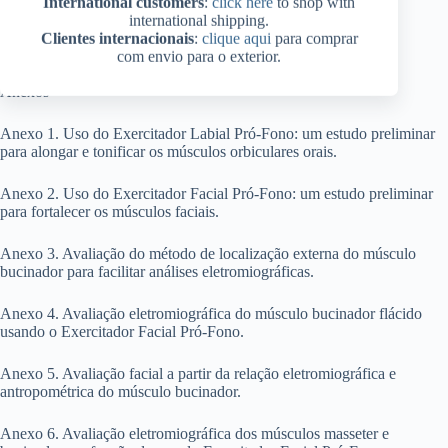
International customers
:
click here
to shop with
Exercitador Facial Pró-Fono Plus
international shipping.
Clientes internacionais
:
clique aqui
para comprar
Exercitador Lingual Pró-Fono
com envio para o exterior.
Anexos
Anexo 1. Uso do Exercitador Labial Pró-Fono: um estudo preliminar
para alongar e tonificar os músculos orbiculares orais.
Anexo 2. Uso do Exercitador Facial Pró-Fono: um estudo preliminar
para fortalecer os músculos faciais.
Anexo 3. Avaliação do método de localização externa do músculo
bucinador para facilitar análises eletromiográficas.
Anexo 4. Avaliação eletromiográfica do músculo bucinador flácido
usando o Exercitador Facial Pró-Fono.
Anexo 5. Avaliação facial a partir da relação eletromiográfica e
antropométrica do músculo bucinador.
Anexo 6. Avaliação eletromiográfica dos músculos masseter e