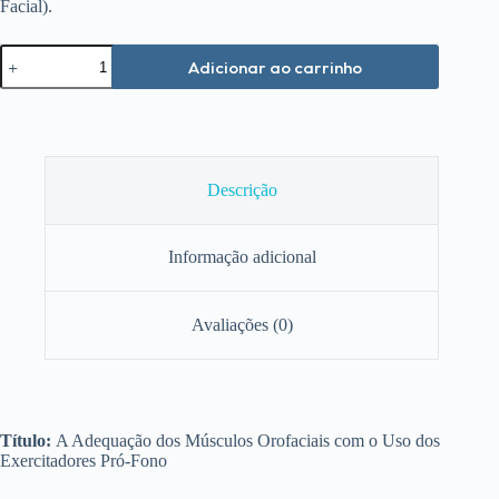
Facial).
A
Adicionar ao carrinho
Adequação
dos
Músculos
Orofaciais
com
o
Uso
Descrição
dos
Exercitadores
Pró-
Informação adicional
Fono
quantidade
Avaliações (0)
Título:
A Adequação dos Músculos Orofaciais com o Uso dos
Exercitadores Pró-Fono