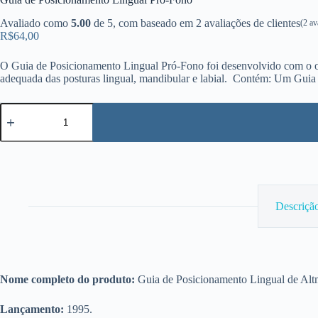
Avaliado como
5.00
de 5, com baseado em
2
avaliações de clientes
(
2
ava
R$
64,00
O Guia de Posicionamento Lingual Pró-Fono foi desenvolvido com o obje
adequada das posturas lingual, mandibular e labial. Contém: Um Guia
Guia
de
Posicionamento
Lingual
Pró-
Fono
quantidade
Descriçã
Nome completo do produto:
Guia de Posicionamento Lingual de Al
Lançamento:
1995.