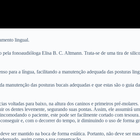
amento lingual.
ela fonoaudióloga Elisa B. C. Altmann. Trata-se de uma tira de silico
enso para a língua, facilitando a manutenção adequada das posturas ling
a manutenção das posturas bucais adequadas e que estas são o guia da 
ncias voltadas para baixo, na altura dos caninos e primeiros pré-molares
luir os dentes levemente, segurando suas pontas. Assim, ele assumirá 
ver incomodando o paciente, este pode ser facilmente cortado com tesour
nseguir e, com o decorrer do tempo, ir diminuindo o uso de forma gr
ve ser mantido na boca de forma estática. Portanto, não deve ser mas
o adequado, assim como a sua conservação.