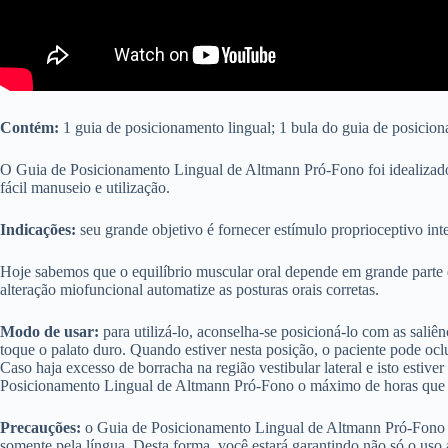
Contém:
1 guia de posicionamento lingual; 1 bula do guia de posicion
O Guia de Posicionamento Lingual de Altmann Pró-Fono foi idealizado p
fácil manuseio e utilização.
Indicações:
seu grande objetivo é fornecer estímulo proprioceptivo int
Hoje sabemos que o equilíbrio muscular oral depende em grande parte d
alteração miofuncional automatize as posturas orais corretas.
Modo de usar:
para utilizá-lo, aconselha-se posicioná-lo com as saliê
toque o palato duro. Quando estiver nesta posição, o paciente pode oc
Caso haja excesso de borracha na região vestibular lateral e isto esti
Posicionamento Lingual de Altmann Pró-Fono o máximo de horas que co
Precauções:
o Guia de Posicionamento Lingual de Altmann Pró-Fono de
somente pela língua. Desta forma, você estará garantindo não só o us