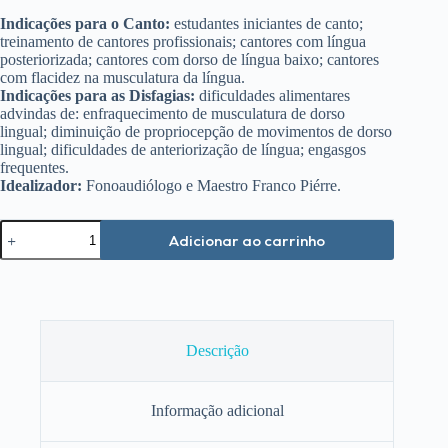
Indicações para o Canto:
estudantes iniciantes de canto;
treinamento de cantores profissionais; cantores com língua
posteriorizada; cantores com dorso de língua baixo; cantores
com flacidez na musculatura da língua.
Indicações para
as Disfagias:
dificuldades alimentares
advindas de: enfraquecimento de musculatura de dorso
lingual; diminuição de propriocepção de movimentos de dorso
lingual; dificuldades de anteriorização de língua; engasgos
frequentes.
Idealizador:
Fonoaudiólogo e Maestro Franco Piérre.
Posicionador
Adicionar ao carrinho
Lingual
Pró-
Fono:
canto
e
disfagias
quantidade
Descrição
Informação adicional