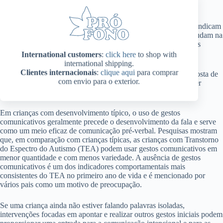
disponibilizada em forma de aplicativo
on-line
.
Preditores de linguagem são comportamentos observáveis que indicam
como uma criança tende a desenvolver a comunicação oral. Ajudam na
identificação do progresso ou possíveis atrasos antes mesmo das
primeiras palavras surgirem.
International customers
:
click here
to shop with
international shipping.
Clientes internacionais
:
clique aqui
para comprar
Esse livro interativo apresenta, além da parte teórica, uma proposta de
com envio para o exterior.
registro e observação desses preditores de linguagem, e pode ser
utilizado em crianças de zero a seis anos.
Em crianças com desenvolvimento típico, o uso de gestos
comunicativos geralmente precede o desenvolvimento da fala e serve
como um meio eficaz de comunicação pré-verbal. Pesquisas mostram
que, em comparação com crianças típicas, as crianças com Transtorno
do Espectro do Autismo (TEA) podem usar gestos comunicativos em
menor quantidade e com menos variedade. A ausência de gestos
comunicativos é um dos indicadores comportamentais mais
consistentes do TEA no primeiro ano de vida e é mencionado por
vários pais como um motivo de preocupação.
Se uma criança ainda não estiver falando palavras isoladas,
intervenções focadas em apontar e realizar outros gestos iniciais podem