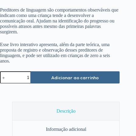
Preditores de linguagem são comportamentos observáveis que
indicam como uma criança tende a desenvolver a
comunicação oral. Ajudam na identificação do progresso ou
possíveis atrasos antes mesmo das primeiras palavras
surgirem.
Esse livro interativo apresenta, além da parte teórica, uma
proposta de registro e observação desses preditores de
linguagem, e pode ser utilizado em crianças de zero a seis
anos.
Preditores
Adicionar ao carrinho
de
Linguagem
para
Crianças
com
Transtorno
do
Descrição
Espectro
do
Autismo
Informação adicional
quantidade