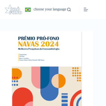
Pular
para
choose your language
o
conteúdo