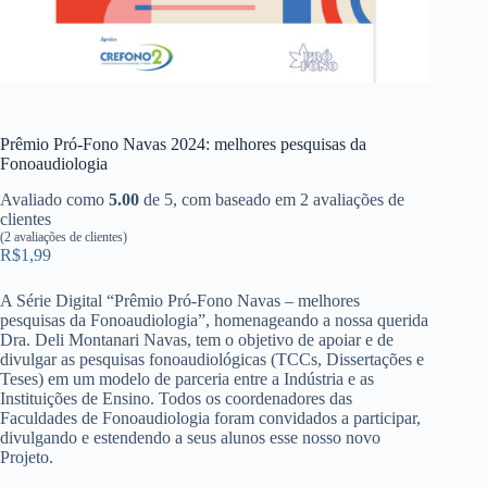
Prêmio Pró-Fono Navas 2024: melhores pesquisas da
Fonoaudiologia
Avaliado como
5.00
de 5, com baseado em
2
avaliações de
clientes
(
2
avaliações de clientes)
R$
1,99
A Série Digital “Prêmio Pró-Fono Navas – melhores
pesquisas da Fonoaudiologia”, homenageando a nossa querida
Dra. Deli Montanari Navas, tem o objetivo de apoiar e de
divulgar as pesquisas fonoaudiológicas (TCCs, Dissertações e
Teses) em um modelo de parceria entre a Indústria e as
Instituições de Ensino. Todos os coordenadores das
Faculdades de Fonoaudiologia foram convidados a participar,
divulgando e estendendo a seus alunos esse nosso novo
Projeto.