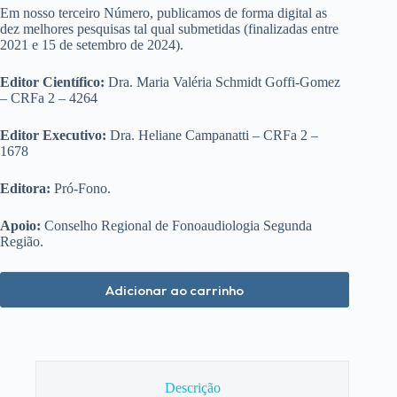
Em nosso terceiro Número, publicamos de forma digital as
dez melhores pesquisas tal qual submetidas (finalizadas entre
2021 e 15 de setembro de 2024).
Editor Científico:
Dra. Maria Valéria Schmidt Goffi-Gomez
– CRFa 2 – 4264
Editor Executivo:
Dra. Heliane Campanatti – CRFa 2 –
1678
Editora:
Pró-Fono.
Apoio:
Conselho Regional de Fonoaudiologia Segunda
Região.
Adicionar ao carrinho
Descrição