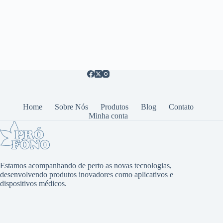
Home
Sobre Nós
Produtos
Blog
Contato
Minha conta
Estamos acompanhando de perto as novas tecnologias,
desenvolvendo produtos inovadores como aplicativos e
dispositivos médicos.