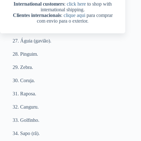
24. Onça (leopardo).
International customers
:
click here
to shop with
international shipping.
25. Pomba (pombo/pombinha).
Clientes internacionais
:
clique aqui
para comprar
com envio para o exterior.
26. Aranha.
27. Águia (gavião).
28. Pinguim.
29. Zebra.
30. Coruja.
31. Raposa.
32. Canguru.
33. Golfinho.
34. Sapo (rã).