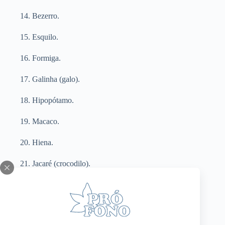
14. Bezerro.
15. Esquilo.
16. Formiga.
17. Galinha (galo).
18. Hipopótamo.
19. Macaco.
20. Hiena.
21. Jacaré (crocodilo).
22. Tubarão.
23. Mosca (mosquito).