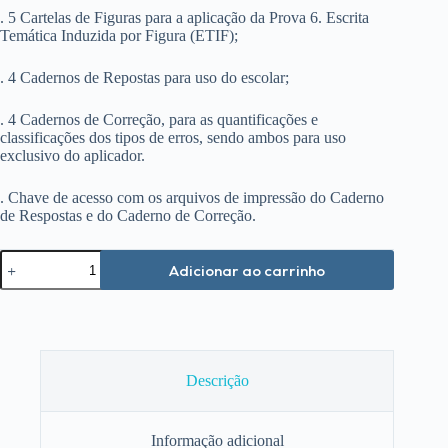
. 5 Cartelas de Figuras para a aplicação da Prova 6. Escrita
Temática Induzida por Figura (ETIF);
. 4 Cadernos de Repostas para uso do escolar;
. 4 Cadernos de Correção, para as quantificações e
classificações dos tipos de erros, sendo ambos para uso
exclusivo do aplicador.
. Chave de acesso com os arquivos de impressão do Caderno
de Respostas e do Caderno de Correção.
Pró-
Adicionar ao carrinho
Ortografia
quantidade
Descrição
Informação adicional