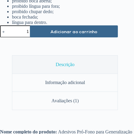
proibido boca aberta;
proibido língua para fora;
proibido chupar dedo;
boca fechada;
língua para dentro.
Adesivos
Adicionar ao carrinho
Pró-
Fono
para
Generalização
Posturas
Orais
quantidade
Descrição
Informação adicional
Avaliações (1)
Nome completo do produto:
Adesivos Pró-Fono para Generalização