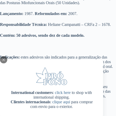
das Posturas Miofuncionais Orais (50 Unidades).
Lançamento:
1987.
Reformulados em:
2007.
Responsabilidade Técnica:
Heliane Campanatti – CRFa 2 – 1678.
Contém:
50 adesivos, sendo dez de cada modelo.
Indicações:
estes adesivos são indicados para a generalização das
posturas de língua e lábios durante o repouso e a deglutição, um dos
pontos mais importantes a ser alcançado na terapia miofuncional oral.
São indicados também no processo de retirada do hábito de sucção
digital.
Modo de usar:
o fonoaudiólogo responsável poderá sugerir a seu
paciente que coloque os Adesivos Pró-Fono para Generalização das
International customers
:
click here
to shop with
Posturas Miofuncionais Orais nos mais variados locais: espelhos,
international shipping.
cadernos, mesas de trabalho, bicicletas etc.
Clientes internacionais
:
clique aqui
para comprar
com envio para o exterior.