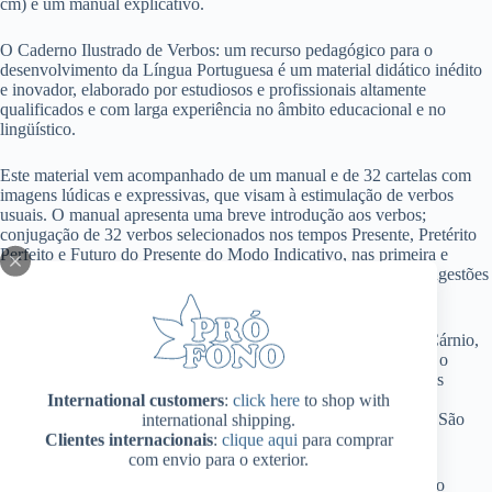
cm) e um manual explicativo.
O Caderno Ilustrado de Verbos: um recurso pedagógico para o
desenvolvimento da Língua Portuguesa é um material didático inédito
e inovador, elaborado por estudiosos e profissionais altamente
qualificados e com larga experiência no âmbito educacional e no
lingüístico.
Este material vem acompanhado de um manual e de 32 cartelas com
imagens lúdicas e expressivas, que visam à estimulação de verbos
usuais. O manual apresenta uma breve introdução aos verbos;
conjugação de 32 verbos selecionados nos tempos Presente, Pretérito
Perfeito e Futuro do Presente do Modo Indicativo, nas primeira e
terceira pessoas do singular e do plural; exemplos de frases e sugestões
de atividades (seqüência didática).
As autoras, Patrícia Rodrigues Quintano Neira e Maria Silvia Cárnio,
com vasta experiência na área de deficiência auditiva, tomaram o
devido cuidado de testar e aprovar este material em adolescentes
surdos do Laboratório de Leitura e Escrita do Curso de
International customers
:
click here
to shop with
Fonoaudiologia da Faculdade de Medicina da Universidade de São
international shipping.
Paulo.
Clientes internacionais
:
clique aqui
para comprar
com envio para o exterior.
O Caderno Ilustrado de Verbos: Um Recurso Pedagógico para o