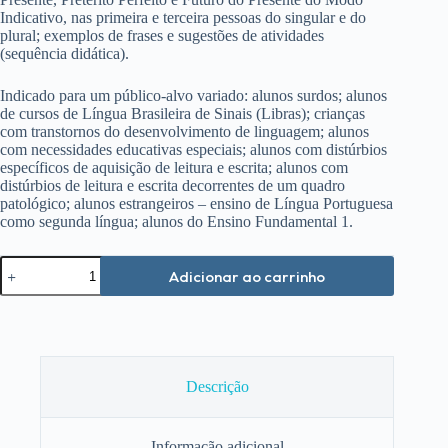
Indicativo, nas primeira e terceira pessoas do singular e do
plural; exemplos de frases e sugestões de atividades
(sequência didática).
Indicado para um público-alvo variado: alunos surdos; alunos
de cursos de Língua Brasileira de Sinais (Libras); crianças
com transtornos do desenvolvimento de linguagem; alunos
com necessidades educativas especiais; alunos com distúrbios
específicos de aquisição de leitura e escrita; alunos com
distúrbios de leitura e escrita decorrentes de um quadro
patológico; alunos estrangeiros – ensino de Língua Portuguesa
como segunda língua; alunos do Ensino Fundamental 1.
Caderno
Adicionar ao carrinho
Ilustrado
de
Verbos
+
32
Cartelas
Ilustradas
Descrição
(obra
completa)
quantidade
Informação adicional