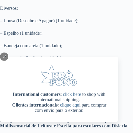
Diversos:
– Lousa (Desenhe e Apague) (1 unidade);
– Espelho (1 unidade);
– Bandeja com areia (1 unidade);
– Suporte de Cartões (1 unidade);
– Canetão (1 unidade);
– Apagador (1 unidade).
International customers
:
click here
to shop with
Esses materiais serão utilizados durante as dez sessões do PIM.
international shipping.
Clientes internacionais
:
clique aqui
para comprar
com envio para o exterior.
Código 1010B – PIM Parte – Programa de Intervenção
Multissensorial de Leitura e Escrita para escolares com Dislexia.