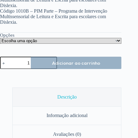
Dislexia.
Código 1010B – PIM Parte – Programa de Intervenção
Multissensorial de Leitura e Escrita para escolares com
Dislexia.
Opções
PIM
Adicionar ao carrinho
-
Programa
de
Intervenção
Multissensorial
de
Leitura
Descrição
e
Escrita
para
Informação adicional
Escolares
com
Dislexia
quantidade
Avaliações (0)