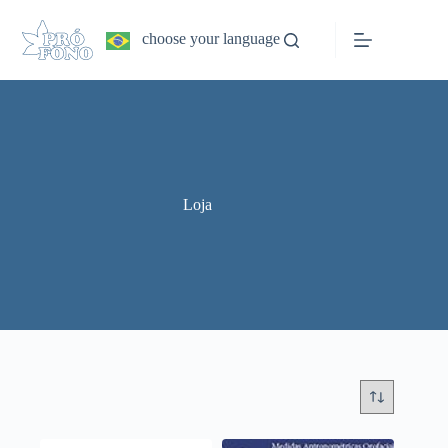
Pular
para
choose your language
o
conteúdo
Loja