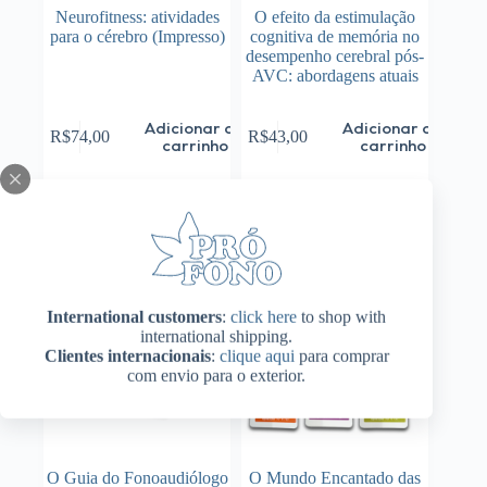
Neurofitness: atividades
O efeito da estimulação
para o cérebro (Impresso)
cognitiva de memória no
desempenho cerebral pós-
AVC: abordagens atuais
Adicionar ao
Adicionar ao
R$
74,00
R$
43,00
carrinho
carrinho
International customers
:
click here
to shop with
international shipping.
Clientes internacionais
:
clique aqui
para comprar
com envio para o exterior.
O Guia do Fonoaudiólogo
O Mundo Encantado das