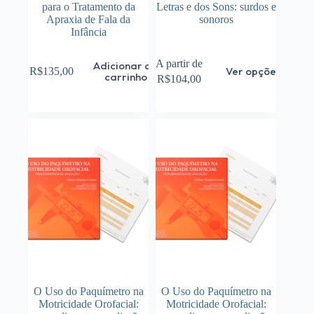
para o Tratamento da
Letras e dos Sons: surdos e
Apraxia de Fala da
sonoros
Infância
Este
A partir de
Adicionar ao
Ver opções
R$
135,00
produto
carrinho
R$
104,00
tem
várias
variantes.
As
opções
podem
ser
escolhidas
na
página
do
produto
O Uso do Paquímetro na
O Uso do Paquímetro na
Motricidade Orofacial:
Motricidade Orofacial: