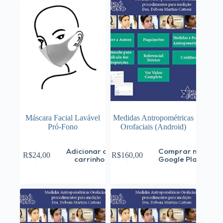
Máscara Facial Lavável
Medidas Antropométricas
Pró-Fono
Orofaciais (Android)
Adicionar ao
Comprar na
R$
24,00
R$
160,00
carrinho
Google Play