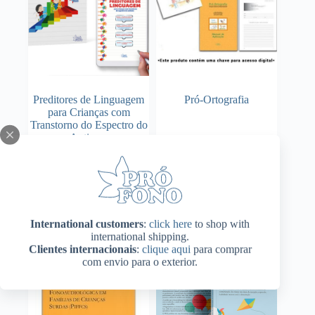
página
página
do
do
produto
produto
Preditores de Linguagem
Pró-Ortografia
para Crianças com
Transtorno do Espectro do
Autismo
Adicionar ao
Adicionar ao
R$
173,00
R$
452,00
carrinho
carrinho
International customers
:
click here
to shop with
international shipping.
Clientes internacionais
:
clique aqui
para comprar
com envio para o exterior.