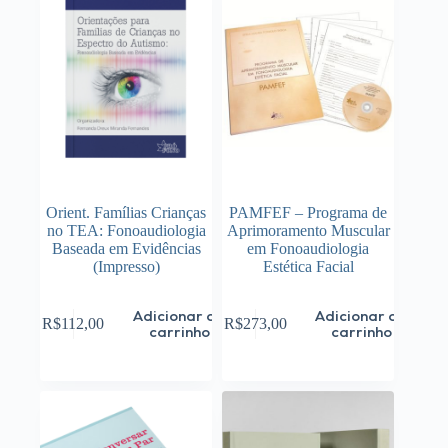
podem
ser
escolhidas
na
página
do
produto
Orient. Famílias Crianças
PAMFEF – Programa de
no TEA: Fonoaudiologia
Aprimoramento Muscular
Baseada em Evidências
em Fonoaudiologia
(Impresso)
Estética Facial
Adicionar ao
Adicionar ao
R$
112,00
R$
273,00
carrinho
carrinho