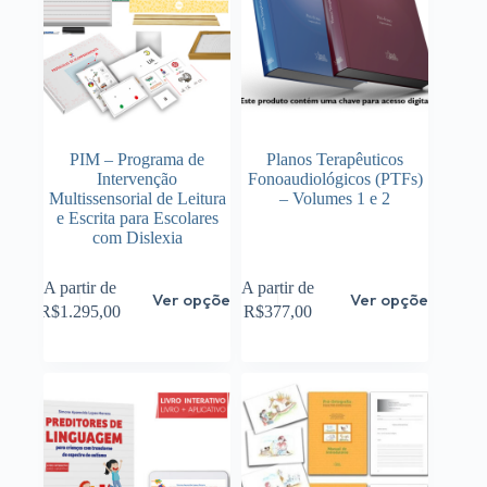
PIM – Programa de
Planos Terapêuticos
Intervenção
Fonoaudiológicos (PTFs)
Multissensorial de Leitura
– Volumes 1 e 2
e Escrita para Escolares
com Dislexia
Este
Este
A partir de
A partir de
Ver opções
Ver opções
produto
produto
R$
1.295,00
R$
377,00
tem
tem
várias
várias
variantes.
variantes.
As
As
opções
opções
podem
podem
ser
ser
escolhidas
escolhidas
na
na