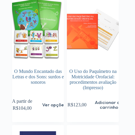
O Mundo Encantado das
O Uso do Paquímetro na
Letras e dos Sons: surdos e
Motricidade Orofacial:
sonoros
procedimentos avaliação
(Impresso)
Este
A partir de
Adicionar ao
Ver opções
R$
123,00
produto
carrinho
R$
104,00
tem
várias
variantes.
As
opções